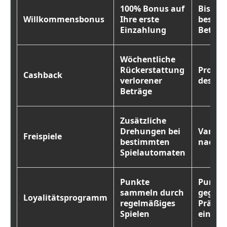
100% Bonus auf
Bis zu
Willkommensbonus
Ihre erste
besti
Einzahlung
Betrag
Wöchentliche
Rückerstattung
Prozen
Cashback
verlorener
des Ver
Beträge
Zusätzliche
Drehungen bei
Variiert
Freispiele
bestimmten
nach A
Spielautomaten
Punkte
Punkt
sammeln durch
gegen
Loyalitätsprogramm
regelmäßiges
Prämi
Spielen
eintau