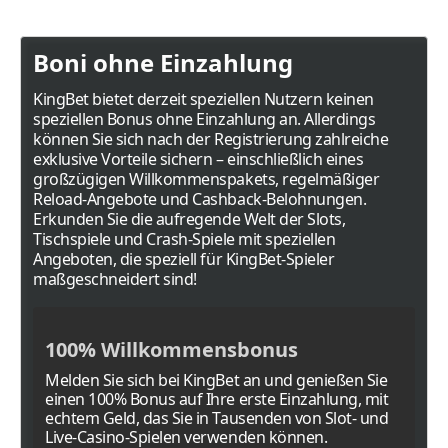
Boni ohne Einzahlung
KingBet bietet derzeit speziellen Nutzern keinen
speziellen Bonus ohne Einzahlung an. Allerdings
können Sie sich nach der Registrierung zahlreiche
exklusive Vorteile sichern – einschließlich eines
großzügigen Willkommenspakets, regelmäßiger
Reload-Angebote und Cashback-Belohnungen.
Erkunden Sie die aufregende Welt der Slots,
Tischspiele und Crash-Spiele mit speziellen
Angeboten, die speziell für KingBet-Spieler
maßgeschneidert sind!
100% Willkommensbonus
Melden Sie sich bei KingBet an und genießen Sie
einen 100% Bonus auf Ihre erste Einzahlung, mit
echtem Geld, das Sie in Tausenden von Slot- und
Live-Casino-Spielen verwenden können.