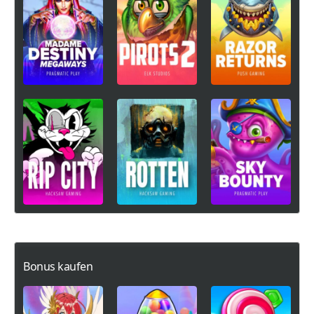
Bonus kaufen