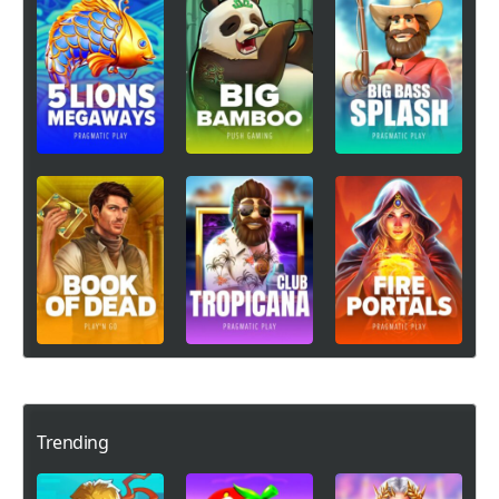
Trending