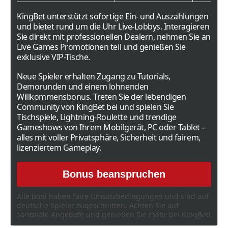
KingBet unterstützt sofortige Ein- und Auszahlungen
und bietet rund um die Uhr Live-Lobbys. Interagieren
Sie direkt mit professionellen Dealern, nehmen Sie an
Live Games Promotionen teil und genießen Sie
exklusive VIP-Tische.
Neue Spieler erhalten Zugang zu Tutorials,
Demorunden und einem lohnenden
Willkommensbonus. Treten Sie der lebendigen
Community von KingBet bei und spielen Sie
Tischspiele, Lightning-Roulette und trendige
Gameshows von Ihrem Mobilgerät, PC oder Tablet –
alles mit voller Privatsphäre, Sicherheit und fairem,
lizenziertem Gameplay.
Bonus beanspruchen
Alle Boni haben faire Umsatzbedingungen und sind auf
deutsche Spieler zugeschnitten. Achten Sie auf
saisonale Angebote und genießen Sie mehr bei KingBet!