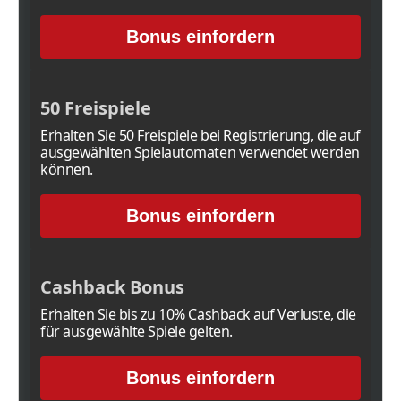
Bonus einfordern
50 Freispiele
Erhalten Sie 50 Freispiele bei Registrierung, die auf
ausgewählten Spielautomaten verwendet werden
können.
Bonus einfordern
Cashback Bonus
Erhalten Sie bis zu 10% Cashback auf Verluste, die
für ausgewählte Spiele gelten.
Bonus einfordern