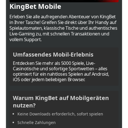
KingBet Mobile
Erleben Sie alle aufregenden Abenteuer von KingBet
in Ihrer Tasche! Greifen Sie direkt über Ihr Handy auf
Spielautomaten, klassische Tische und authentisches
Live-Gaming zu, mit schnellen Transaktionen und
vollem Support.
Umfassendes Mobil-Erlebnis
Entdecken Sie mehr als 5000 Spiele, Live-
Casinotische und sofortige Sportwetten – alles
optimiert für ein nahtloses Spielen auf Android,
iOS oder jedem beliebigen Browser.
Warum KingBet auf Mobilgeräten
nutzen?
Keine Downloads erforderlich, sofort spielen
Schnelle Zahlungen