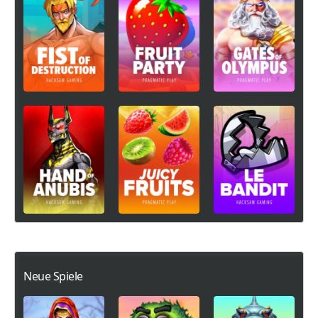
Neue Spiele